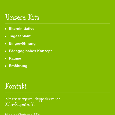
Unsere Kita
Elterninitiative
Tagesablauf
Eingewöhnung
Pädagogisches Konzept
Räume
Ernährung
Kontakt
Elterninitiative Hüppedeercher
Köln-Nippes e. V.
Niehler Kirchweg 55a