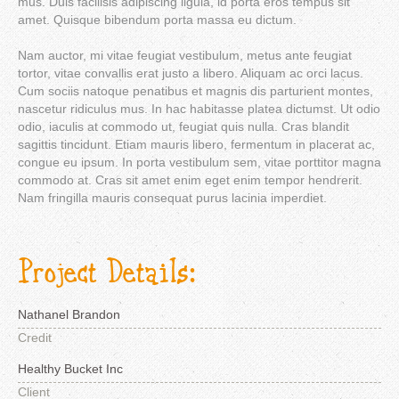
mus. Duis facilisis adipiscing ligula, id porta eros tempus sit
amet. Quisque bibendum porta massa eu dictum.
Nam auctor, mi vitae feugiat vestibulum, metus ante feugiat
tortor, vitae convallis erat justo a libero. Aliquam ac orci lacus.
Cum sociis natoque penatibus et magnis dis parturient montes,
nascetur ridiculus mus. In hac habitasse platea dictumst. Ut odio
odio, iaculis at commodo ut, feugiat quis nulla. Cras blandit
sagittis tincidunt. Etiam mauris libero, fermentum in placerat ac,
congue eu ipsum. In porta vestibulum sem, vitae porttitor magna
commodo at. Cras sit amet enim eget enim tempor hendrerit.
Nam fringilla mauris consequat purus lacinia imperdiet.
Project Details:
Nathanel Brandon
Credit
Healthy Bucket Inc
Client