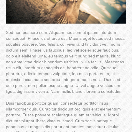
Sed non posuere sem. Aliquam nec sem ut ipsum interdum
consequat. Phasellus et arcu est. Mauris eget lectus sed massa
sodales posuere. Sed felis arcu, viverra id tincidunt vel, mollis
dictum sem. Phasellus faucibus, leo vel scelerisque faucibus,
odio elit eleifend urna, eu tempus velit nunc sed mauris. Nunc
non ante vitae dolor bibendum ultricies. Nulla facilisi. Maecenas
risus elit, interdum et sagittis ac, hendrerit ac odio. Quisque
pharetra, odio id tempus vulputate, leo nulla porta enim, ut
molestie lacus nunc sed arcu. Integer a mattis nulla. Duis sed
odio purus, non pellentesque augue. Ut vel augue vestibulum
ligula dignissim viverra. Nam mollis blandit lorem a sollicitudin.
Duis faucibus porttitor quam, consectetur porttitor risus
ullamcorper quis. Curabitur tincidunt orci quis erat elementum
porttitor. Fusce posuere scelerisque quam et vehicula. Morbi
dictum volutpat libero vitae euismod. Cum sociis natoque
penatibus et magnis dis parturient montes, nascetur ridiculus